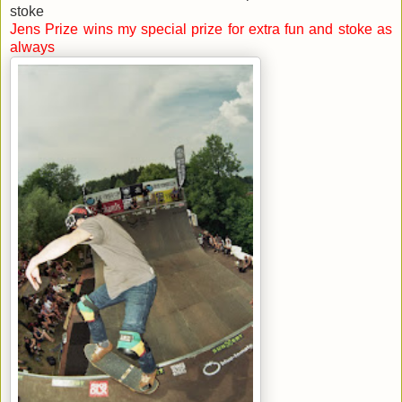
stoke
Jens Prize wins my special prize for extra fun and stoke as
always