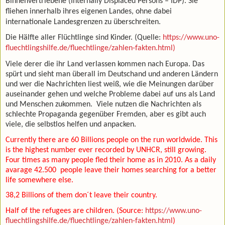
Binnenvertriebene (Internally Displaced Persons – IDP). Sie
fliehen innerhalb ihres eigenen Landes, ohne dabei
internationale Landesgrenzen zu überschreiten.
Die Hälfte aller Flüchtlinge sind Kinder. (Quelle:
https://www.uno-
fluechtlingshilfe.de/fluechtlinge/zahlen-fakten.html)
Viele derer die ihr Land verlassen kommen nach Europa. Das
spürt und sieht man überall im Deutschand und anderen Ländern
und wer die Nachrichten liest weiß, wie die Meinungen darüber
auseinander gehen und welche Probleme dabei auf uns als Land
und Menschen zukommen.
Viele nutzen die Nachrichten als
schlechte Propaganda gegenüber Fremden, aber es gibt auch
viele, die selbstlos helfen und anpacken.
Currently there are 60 Billions people on the run worldwide. This
is the highest number ever recorded by UNHCR, still growing.
Four times as many people fled their home as in 2010. As a daily
avarage 42.500
people leave their homes searching for a better
life somewhere else.
38,2 Billions of them don´t leave their country.
Half of the refugees are children. (Source:
https://www.uno-
fluechtlingshilfe.de/fluechtlinge/zahlen-fakten.html
)