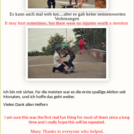
Es kann auch mal weh tun....aber es gab keine nennenswerten
Verletzungen
It may hurt sometimes, but there were no injuries worth a mention
Ich bin mir sicher, für die meisten war es die erste spaßige Aktion seit
Monaten, und ich hoffe das geht weiter.
Vielen Dank allen Helfern
I am sure this was the first real fun thing for most of them since a long
time and I really hope this will be repeated.
Many Thanks to everyone who helped.