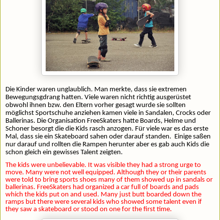
Die Kinder waren unglaublich. Man merkte, dass sie extremen
Bewegungsgdrang hatten. Viele waren nicht richtig ausgerüstet
obwohl ihnen bzw. den Eltern vorher gesagt wurde sie sollten
möglichst Sportschuhe anziehen kamen viele in Sandalen, Crocks oder
Ballerinas. Die Organisation FreeSkaters hatte Boards, Helme und
Schoner besorgt die die Kids rasch anzogen. Für viele war es das erste
Mal, dass sie ein Skateboard sahen oder darauf standen.
Einige saßen
nur darauf und rollten die Rampen herunter aber es gab auch Kids die
schon gleich ein gewisses Talent zeigten.
The kids were unbelievable. It was visible they had a strong urge to
move. Many were not well equipped. Although they or their parents
were told to bring sports shoes many of them showed up in sandals or
ballerinas. FreeSkaters had organized a car full of boards and pads
which the kids put on and used. Many just butt boarded down the
ramps but there were several kids who showed some talent even if
they saw a skateboard or stood on one for the first time.