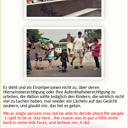
Es steht und als Einzelpersonen nicht zu, über deren
Hierseinsberechtigung oder Ihre Aufenthaltsberechtigung zu
urteilen, die Aktion sollte lediglich den Kindern, die wirklich nicht
viel zu Lachen haben, mal wieder ein Lächeln auf das Gesicht
zaubern, und glaubt mir, das hat es getan.
We as single persons may not be able to decide about the people
´s right to be or stay here , the reason was to put a little smile
back in some kids faces, and believe me, it did.