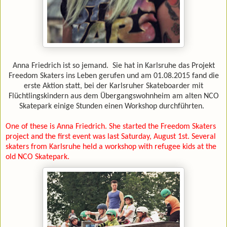
Anna Friedrich ist so jemand.
Sie hat in Karlsruhe das Projekt
Freedom Skaters ins Leben gerufen und am 01.08.2015 fand die
erste Aktion statt, bei der Karlsruher Skateboarder mit
Flüchtlingskindern aus dem Übergangswohnheim am alten NCO
Skatepark einige Stunden einen Workshop durchführten.
One of these is Anna Friedrich. She started the Freedom Skaters
project and the first event was last Saturday, August 1st. Several
skaters from Karlsruhe held a workshop with refugee kids at the
old NCO Skatepark.