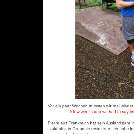
Vor ein paar Wochen mussten wir mal wieder
A few weeks ago we had to say t
Pierre aus Frankreich hat sein Auslandsjahr 
zukünftig in Grenoble residieren. Ich habe 