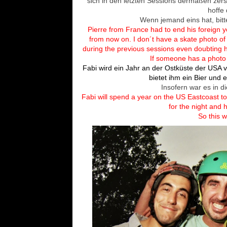
sich in den letzten Sessions dermaßen zerst
hoffe
Wenn jemand eins hat, bitte
Pierre from France had to end his foreign ye
from now on. I don´t have a skate photo 
during the previous sessions even doubting he 
If someone has a photo p
Fabi wird ein Jahr an der Ostküste der USA v
bietet ihm ein Bier und e
Insofern war es in d
Fabi will spend a year on the US Eastcoast to
for the night and 
So this 