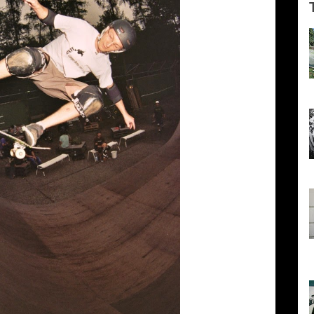
P
e
h
l