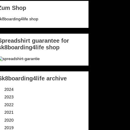
Zum Shop
k8boarding4life shop
Spreadshirt guarantee for
sk8boarding4life shop
Sk8boarding4life archive
►
2024
(3)
►
2023
(2)
►
2022
(4)
►
2021
(11)
►
2020
(9)
►
2019
(9)