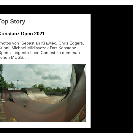
Top Story
Konstanz Open 2021
hotos von Sebastian Krawiec, Chris Eggers,
ünni, Michael Mikilayczak Das Konstanz
pen ist eigentlich ein Contest zu dem man
ehen MUSS. ...