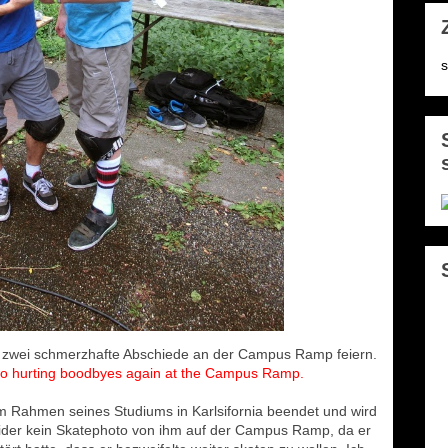
s
 zwei schmerzhafte Abschiede an der Campus Ramp feiern.
wo hurting boodbyes again at the Campus Ramp.
im Rahmen seines Studiums in Karlsifornia beendet und wird
leider kein Skatephoto von ihm auf der Campus Ramp, da er