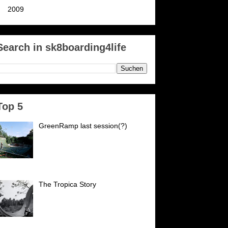
►
2009
(142)
Search in sk8boarding4life
Top 5
GreenRamp last session(?)
GreenRamp Karlsruhe Es ist
passiert. Nach 21 Jahren schließt
der PSK (vormals
Postsportverein Karlsruhe) seine
forten für uns. Wir danken...
The Tropica Story
Es war an einem trüben
Wochentag 1982 mittags an
unserer Rampe, die an einer
Zufahrtsstraße nach Ettlingen in
inem Schrebergarten stand....