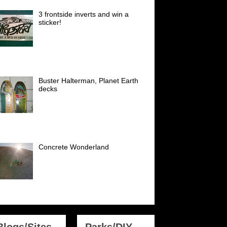
3 frontside inverts and win a
sticker!
Einen dieser Sticker gibts es zu
gewinnen! Super selten! Tropica
Skateshop sticker early 80´s!
der: NSA National Skateboard Association
98...
Buster Halterman, Planet Earth
decks
Diese Decks hatte ich sehr gerne
Anfang der 90er, schön waren
die. Buster Halterman skated
eute noch in den Top 30 der Welt (Vert) I
oved ...
Concrete Wonderland
Am 12.09.2010 holten mich
Georg und Georg (Rampenrudi)
morgens um 6.55 Uhr ab für
einen ganz besonderen Trip:
katepark München Hirschgarten...
Blogs/Sites
Parks/DIY-