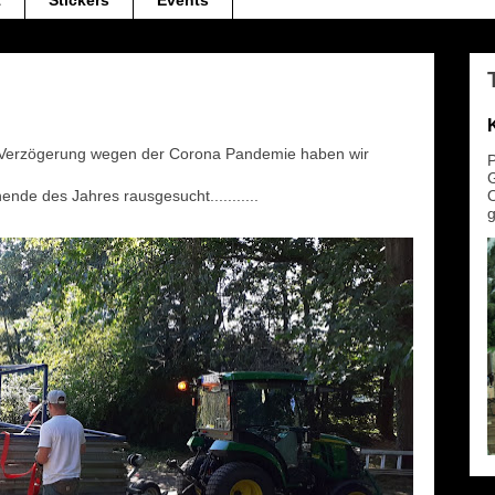
t
Stickers
Events
r Verzögerung wegen der Corona Pandemie haben wir
P
G
nde des Jahres rausgesucht...........
O
g