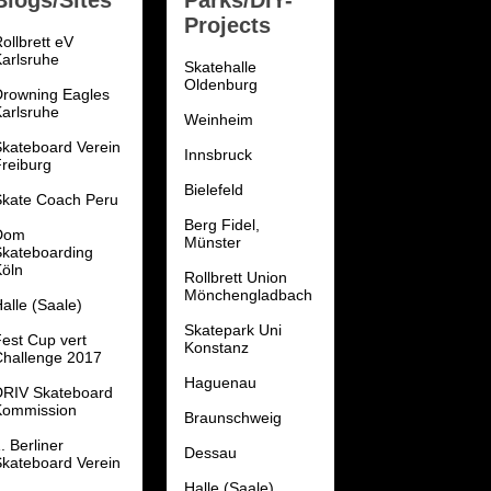
Projects
ollbrett eV
arlsruhe
Skatehalle
Oldenburg
Drowning Eagles
arlsruhe
Weinheim
kateboard Verein
Innsbruck
reiburg
Bielefeld
Skate Coach Peru
Berg Fidel,
Dom
Münster
Skateboarding
öln
Rollbrett Union
Mönchengladbach
alle (Saale)
Skatepark Uni
est Cup vert
Konstanz
Challenge 2017
Haguenau
DRIV Skateboard
Kommission
Braunschweig
. Berliner
Dessau
kateboard Verein
Halle (Saale)