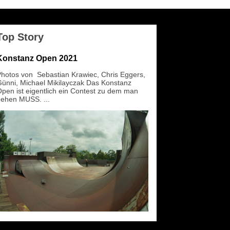
Top Story
Konstanz Open 2021
hotos von Sebastian Krawiec, Chris Eggers,
ünni, Michael Mikilayczak Das Konstanz
pen ist eigentlich ein Contest zu dem man
ehen MUSS. ...