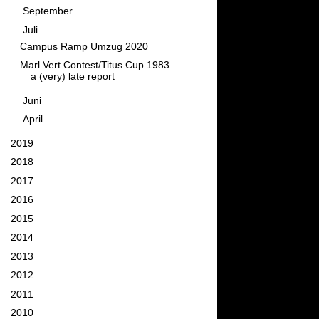
►
September
(3)
▼
Juli
(2)
Campus Ramp Umzug 2020
Marl Vert Contest/Titus Cup 1983
a (very) late report
►
Juni
(1)
►
April
(2)
►
2019
(9)
►
2018
(11)
►
2017
(26)
►
2016
(34)
►
2015
(58)
►
2014
(76)
►
2013
(82)
►
2012
(95)
►
2011
(111)
►
2010
(129)