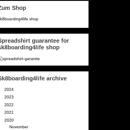
Zum Shop
k8boarding4life shop
Spreadshirt guarantee for
sk8boarding4life shop
Sk8boarding4life archive
►
2024
(3)
►
2023
(2)
►
2022
(4)
►
2021
(11)
▼
2020
(9)
►
November
(1)