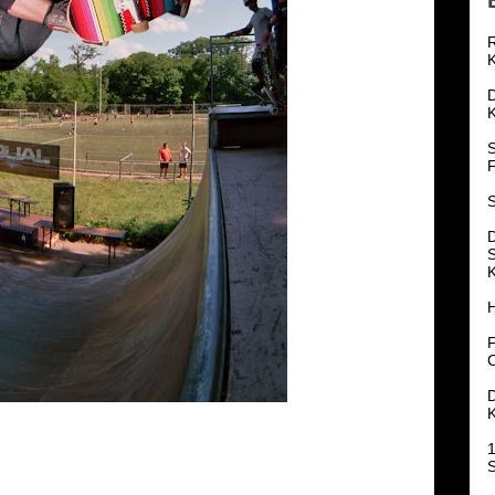
R
K
K
S
F
K
H
F
1
S