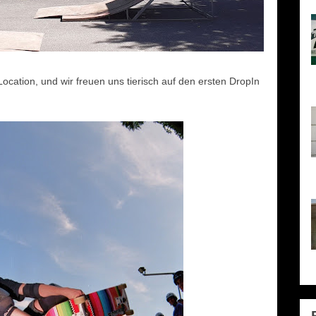
o
Location, und wir freuen uns tierisch auf den ersten DropIn
1
h
l
S