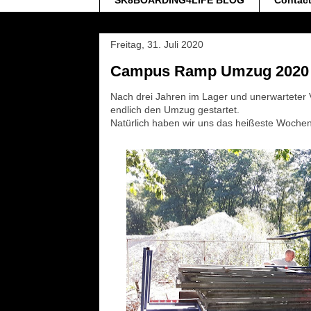
SK8BOARDING4LIFE BLOG
Contac
Freitag, 31. Juli 2020
Campus Ramp Umzug 2020
Nach drei Jahren im Lager und unerwartete
endlich den Umzug gestartet.
Natürlich haben wir uns das heißeste Wochene