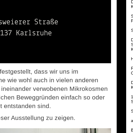
K
S
F
K
H
F
festgestellt, dass wir uns im
uhe wie wohl auch in vielen anderen
en ineinander verwobenen Mikrokosmen
lichen Beweggründen einfach so oder
1
S
t entstanden sind.
S
eser Ausstellung zu zeigen.
a
B