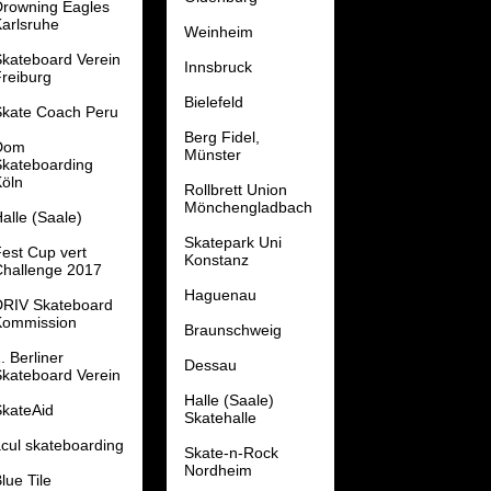
Drowning Eagles
arlsruhe
Weinheim
kateboard Verein
Innsbruck
reiburg
Bielefeld
Skate Coach Peru
Berg Fidel,
Dom
Münster
Skateboarding
öln
Rollbrett Union
Mönchengladbach
alle (Saale)
Skatepark Uni
est Cup vert
Konstanz
Challenge 2017
Haguenau
DRIV Skateboard
Kommission
Braunschweig
. Berliner
Dessau
kateboard Verein
Halle (Saale)
kateAid
Skatehalle
cul skateboarding
Skate-n-Rock
Nordheim
lue Tile