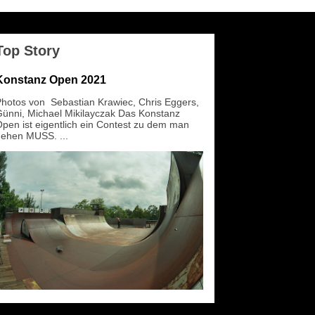
Top Story
Konstanz Open 2021
hotos von Sebastian Krawiec, Chris Eggers,
ünni, Michael Mikilayczak Das Konstanz
pen ist eigentlich ein Contest zu dem man
ehen MUSS. ...