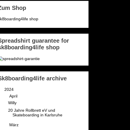
Zum Shop
k8boarding4life shop
Spreadshirt guarantee for
sk8boarding4life shop
Sk8boarding4life archive
▼
2024
(3)
▼
April
(2)
Willy
20 Jahre Rollbrett eV und
Skateboarding in Karlsruhe
►
März
(1)