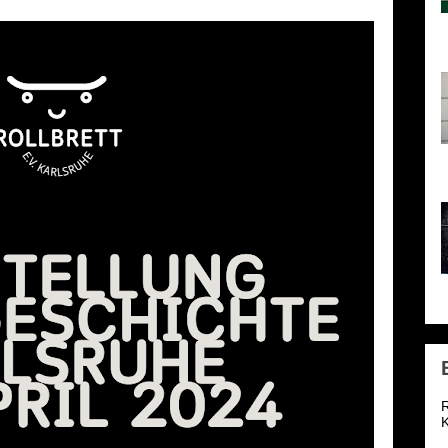
o
1
h
l
2
R
K