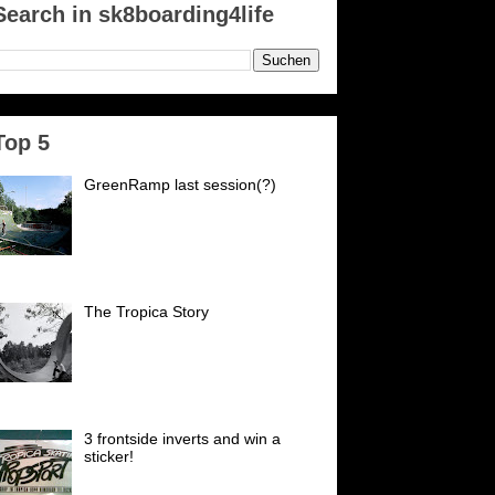
Search in sk8boarding4life
Top 5
GreenRamp last session(?)
GreenRamp Karlsruhe Es ist
passiert. Nach 21 Jahren schließt
der PSK (vormals
Postsportverein Karlsruhe) seine
forten für uns. Wir danken...
The Tropica Story
Es war an einem trüben
Wochentag 1982 mittags an
unserer Rampe, die an einer
Zufahrtsstraße nach Ettlingen in
inem Schrebergarten stand....
3 frontside inverts and win a
sticker!
Einen dieser Sticker gibts es zu
gewinnen! Super selten! Tropica