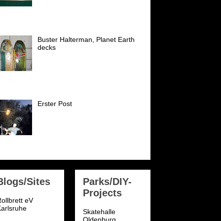
Skateshop sticker early 80´s!
der: NSA National Skateboard Association
98...
Buster Halterman, Planet Earth
decks
Diese Decks hatte ich sehr gerne
Anfang der 90er, schön waren
die. Buster Halterman skated
eute noch in den Top 30 der Welt (Vert) I
oved ...
Erster Post
Ich fange mal an mit einem
genialen nose-bone frontside-air
von meinem longtime skate
buddy Marc Menke ca. Sommer
001. Leider hat er aufgeh...
Blogs/Sites
Parks/DIY-
Projects
ollbrett eV
arlsruhe
Skatehalle
Oldenburg