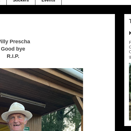
t
Stickers
Events
illy Prescha
P
G
Good bye
O
R.I.P.
g