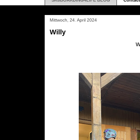
SK8BOARDING4LIFE BLOG
Contac
Mittwoch, 24. April 2024
Willy
W