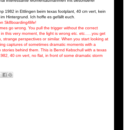
mal interessante Momentaufnahmen mit besonderer
 1982 in Ettlingen beim texas footplant, 40 cm vert, kein
m Hintergrund. Ich hoffe es gefällt euch.
n Sk8boarding4life!
mes go wrong. You pull the trigger without the correct
 this very moment, the light is wrong etc. etc......you get
s, strange perspectives or similar. When you start looking at
ting captures of sometimes dramatic moments with a
 stories behind them. This is Bernd Kebschull with a texas
982, 40 cm vert, no flat, in front of some dramatic storm