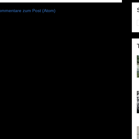
ommentare zum Post (Atom)
P
e