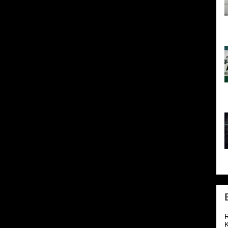
h
l
o
1
2
R
K