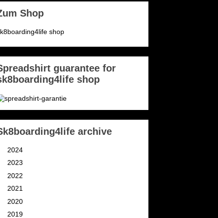
Zum Shop
k8boarding4life shop
Spreadshirt guarantee for
sk8boarding4life shop
Sk8boarding4life archive
►
2024
(3)
►
2023
(2)
►
2022
(4)
►
2021
(11)
►
2020
(9)
►
2019
(9)