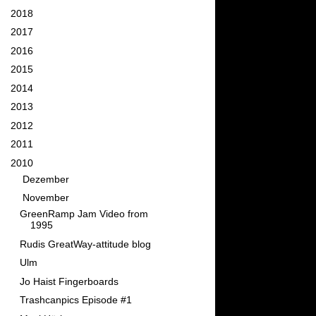
►
2018
(11)
►
2017
(26)
►
2016
(34)
►
2015
(58)
►
2014
(76)
►
2013
(82)
►
2012
(95)
►
2011
(111)
▼
2010
(129)
►
Dezember
(11)
▼
November
(9)
GreenRamp Jam Video from
1995
Rudis GreatWay-attitude blog
Ulm
Jo Haist Fingerboards
Trashcanpics Episode #1