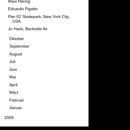
Maxi Häring
Eduardo Pigatto
Pier 62 Skatepark, New York City,
USA
Jo Haist, Backside Air
►
Oktober
(11)
►
September
(10)
►
August
(7)
►
Juli
(14)
►
Juni
(10)
►
Mai
(11)
►
April
(10)
►
März
(13)
►
Februar
(13)
►
Januar
(10)
►
2009
(142)