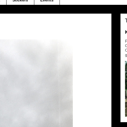
t
Stickers
Events
P
G
O
g