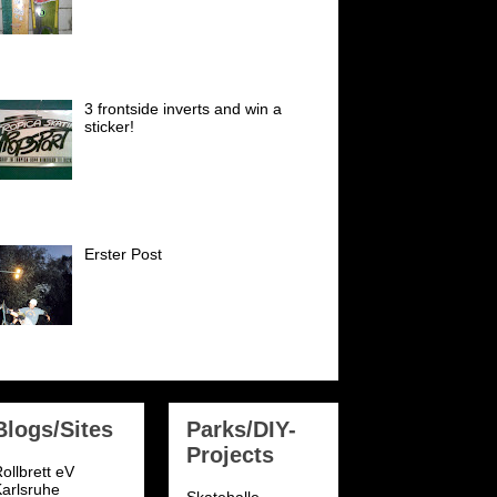
Diese Decks hatte ich sehr gerne
Anfang der 90er, schön waren
die. Buster Halterman skated
eute noch in den Top 30 der Welt (Vert) I
oved ...
3 frontside inverts and win a
sticker!
Einen dieser Sticker gibts es zu
gewinnen! Super selten! Tropica
Skateshop sticker early 80´s!
der: NSA National Skateboard Association
98...
Erster Post
Ich fange mal an mit einem
genialen nose-bone frontside-air
von meinem longtime skate
buddy Marc Menke ca. Sommer
001. Leider hat er aufgeh...
Blogs/Sites
Parks/DIY-
Projects
ollbrett eV
arlsruhe
Skatehalle