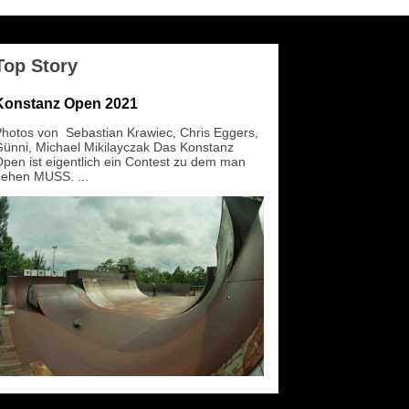
Top Story
Konstanz Open 2021
hotos von Sebastian Krawiec, Chris Eggers,
ünni, Michael Mikilayczak Das Konstanz
pen ist eigentlich ein Contest zu dem man
ehen MUSS. ...