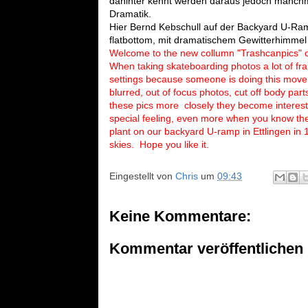
dahinter kennt werden daraus jedoch manch
Dramatik.
Hier Bernd Kebschull auf der Backyard U-Ramp
flatbottom, mit dramatischem Gewitterhimmel i
Welcome to the new collumn "Trashcanpics" o
When taking skateboarding photos a lot of fra
settings because someone is doing this move in
blurred, out of focus photos, cut off body part
these pics more closely they become interes
special feeling, even more when you know the
plant on our backyard U-ramp in Ettlingen in 1
skies.
Hope you like it.
Eingestellt von
Chris
um
09:43
Keine Kommentare:
Kommentar veröffentlichen