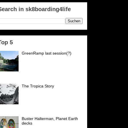
Search in sk8boarding4life
Top 5
GreenRamp last session(?)
GreenRamp Karlsruhe Es ist
passiert. Nach 21 Jahren schließt
der PSK (vormals
Postsportverein Karlsruhe) seine
forten für uns. Wir danken...
The Tropica Story
Es war an einem trüben
Wochentag 1982 mittags an
unserer Rampe, die an einer
Zufahrtsstraße nach Ettlingen in
inem Schrebergarten stand....
Buster Halterman, Planet Earth
decks