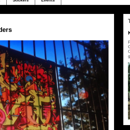
t
Stickers
Events
ders
P
G
O
g