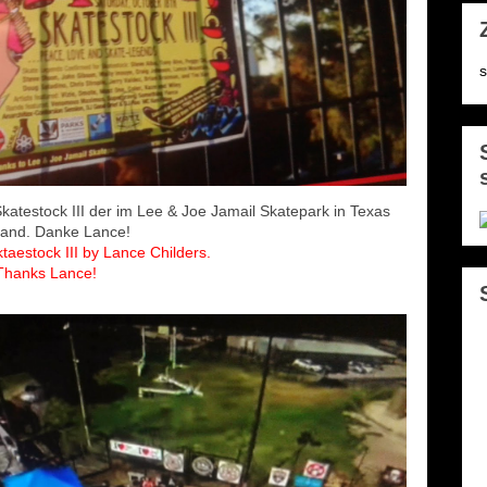
s
katestock III der im Lee & Joe Jamail Skatepark in Texas
tfand. Danke Lance!
ktaestock III by Lance Childers.
Thanks Lance!