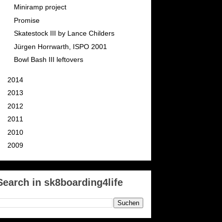
Miniramp project
Promise
Skatestock III by Lance Childers
Jürgen Horrwarth, ISPO 2001
Bowl Bash III leftovers
►
2014
(76)
►
2013
(82)
►
2012
(95)
►
2011
(111)
►
2010
(129)
►
2009
(142)
Search in sk8boarding4life