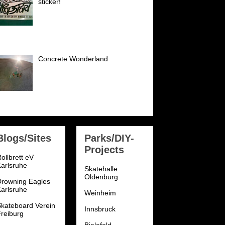
sticker!
Einen dieser Sticker gibts es zu
gewinnen! Super selten! Tropica
Skateshop sticker early 80´s!
der: NSA National Skateboard Association
98...
Concrete Wonderland
Am 12.09.2010 holten mich
Georg und Georg (Rampenrudi)
morgens um 6.55 Uhr ab für
einen ganz besonderen Trip:
katepark München Hirschgarten...
Blogs/Sites
Parks/DIY-
Projects
ollbrett eV
arlsruhe
Skatehalle
Oldenburg
Drowning Eagles
arlsruhe
Weinheim
kateboard Verein
Innsbruck
reiburg