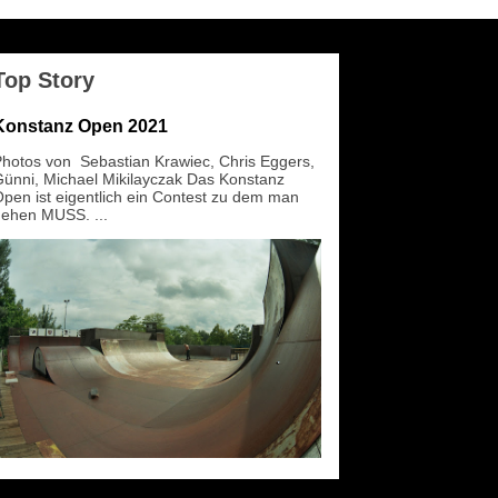
Top Story
Konstanz Open 2021
hotos von Sebastian Krawiec, Chris Eggers,
ünni, Michael Mikilayczak Das Konstanz
pen ist eigentlich ein Contest zu dem man
ehen MUSS. ...