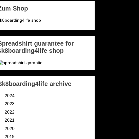
Zum Shop
k8boarding4life shop
Spreadshirt guarantee for
sk8boarding4life shop
Sk8boarding4life archive
►
2024
(3)
►
2023
(2)
►
2022
(4)
►
2021
(11)
►
2020
(9)
►
2019
(9)