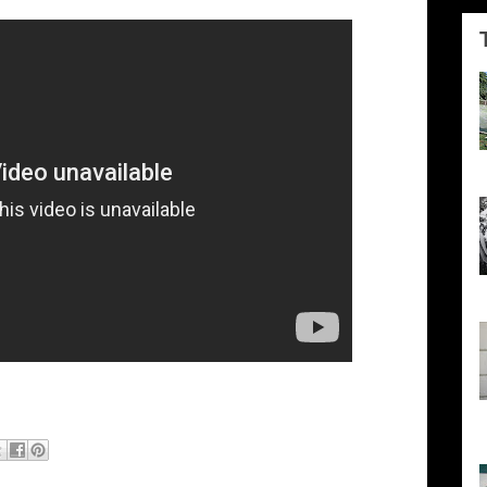
P
e
h
l