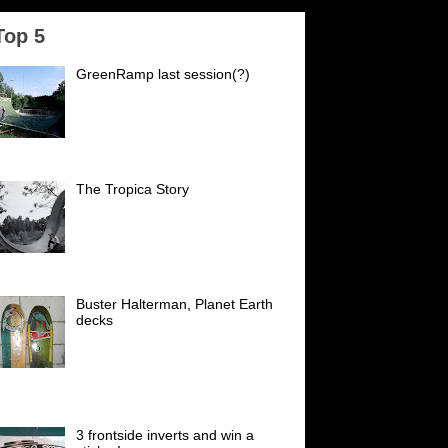
Top 5
GreenRamp last session(?)
GreenRamp Karlsruhe Es ist
passiert. Nach 21 Jahren schließt
der PSK (vormals
Postsportverein Karlsruhe) seine
forten für uns. Wir danken...
The Tropica Story
Es war an einem trüben
Wochentag 1982 mittags an
unserer Rampe, die an einer
Zufahrtsstraße nach Ettlingen in
inem Schrebergarten stand....
Buster Halterman, Planet Earth
decks
Diese Decks hatte ich sehr gerne
Anfang der 90er, schön waren
die. Buster Halterman skated
eute noch in den Top 30 der Welt (Vert) I
oved ...
3 frontside inverts and win a