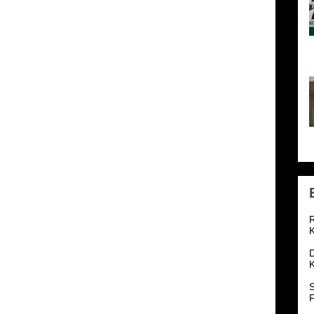
o
1
S
R
K
K
S
F