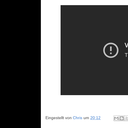
Eingestellt von
Chris
um
20:12