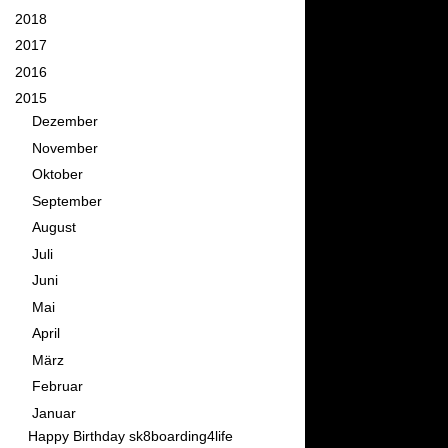
►
2018
(11)
►
2017
(26)
►
2016
(34)
▼
2015
(58)
►
Dezember
(5)
►
November
(4)
►
Oktober
(6)
►
September
(6)
►
August
(5)
►
Juli
(5)
►
Juni
(4)
►
Mai
(2)
►
April
(4)
►
März
(7)
►
Februar
(4)
▼
Januar
(6)
Happy Birthday sk8boarding4life