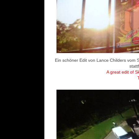
Ein schöner Edit von Lance Childers vom S
stat
A great edit of S