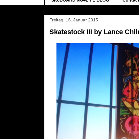
SK8BOARDING4LIFE BLOG
Contac
Freitag, 16. Januar 2015
Skatestock III by Lance Chil