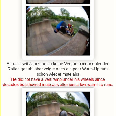
Er hatte seit Jahrzehnten keine Vertramp mehr unter den
Rollen gehabt aber zeigte nach ein paar Warm-Up runs
schon wieder mute airs
He did not have a vert ramp under his wheels since
decades but showed mute airs after just a few warm up runs.