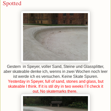
Spotted
Gestern in Speyer, voller Sand, Steine und Glassplitter,
aber skateable denke ich, wenns in zwei Wochen noch leer
ist werde ich es versuchen. Keine Skate Spuren.
Yesterday in Speyer, full of sand, stones and glass, but
skateable I think. If it is stil dry in two weeks I´ll check it
out. No skatemarks there.