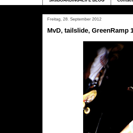
SK8BOARDING4LIFE BLOG
Contac
Freitag, 28. September 2012
MvD, tailslide, GreenRamp 