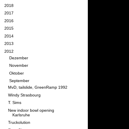
►
2018
(11)
►
2017
(26)
►
2016
(34)
►
2015
(58)
►
2014
(76)
►
2013
(82)
▼
2012
(95)
►
Dezember
(5)
►
November
(6)
►
Oktober
(7)
▼
September
(8)
MvD, tailslide, GreenRamp 1992
Windy Strasbourg
T. Sims
New indoor bowl opening
Karlsruhe
Truckolution