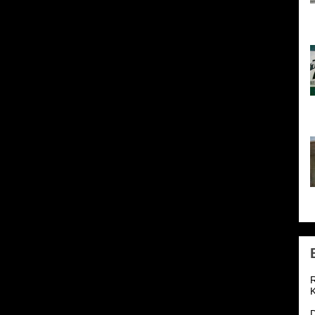
h
l
o
1
S
R
K