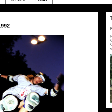
t
Stickers
Events
1992
P
G
O
g