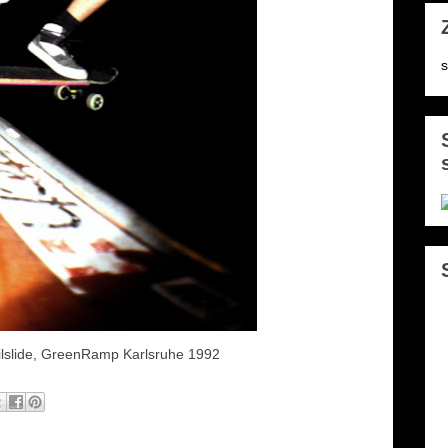
s
ailslide, GreenRamp Karlsruhe 1992