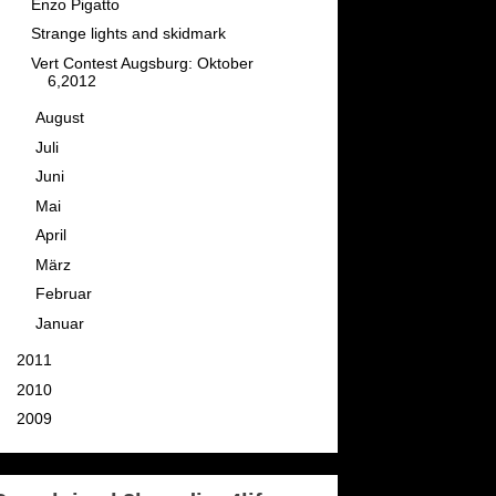
Enzo Pigatto
Strange lights and skidmark
Vert Contest Augsburg: Oktober
6,2012
►
August
(4)
►
Juli
(10)
►
Juni
(8)
►
Mai
(10)
►
April
(8)
►
März
(10)
►
Februar
(9)
►
Januar
(10)
►
2011
(111)
►
2010
(129)
►
2009
(142)