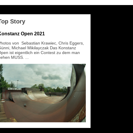
Top Story
Konstanz Open 2021
hotos von Sebastian Krawiec, Chris Eggers,
ünni, Michael Mikilayczak Das Konstanz
pen ist eigentlich ein Contest zu dem man
ehen MUSS. ...