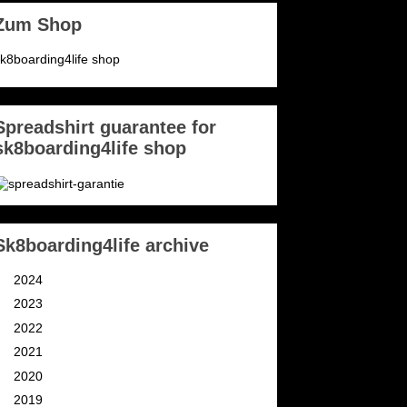
Zum Shop
k8boarding4life shop
Spreadshirt guarantee for
sk8boarding4life shop
Sk8boarding4life archive
►
2024
(3)
►
2023
(2)
►
2022
(4)
►
2021
(11)
►
2020
(9)
►
2019
(9)