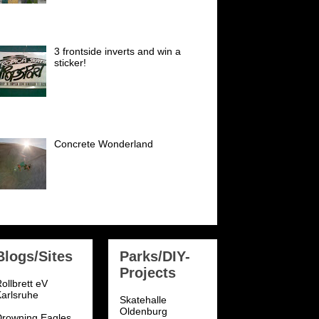
die. Buster Halterman skated
eute noch in den Top 30 der Welt (Vert) I
oved ...
3 frontside inverts and win a
sticker!
Einen dieser Sticker gibts es zu
gewinnen! Super selten! Tropica
Skateshop sticker early 80´s!
der: NSA National Skateboard Association
98...
Concrete Wonderland
Am 12.09.2010 holten mich
Georg und Georg (Rampenrudi)
morgens um 6.55 Uhr ab für
einen ganz besonderen Trip:
katepark München Hirschgarten...
Blogs/Sites
Parks/DIY-
Projects
ollbrett eV
arlsruhe
Skatehalle
Oldenburg
Drowning Eagles