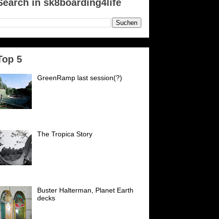
Search in sk8boarding4life
Top 5
GreenRamp last session(?)
GreenRamp Karlsruhe Es ist
passiert. Nach 21 Jahren schließt
der PSK (vormals
Postsportverein Karlsruhe) seine
forten für uns. Wir danken...
The Tropica Story
Es war an einem trüben
Wochentag 1982 mittags an
unserer Rampe, die an einer
Zufahrtsstraße nach Ettlingen in
inem Schrebergarten stand....
Buster Halterman, Planet Earth
decks
Diese Decks hatte ich sehr gerne
Anfang der 90er, schön waren