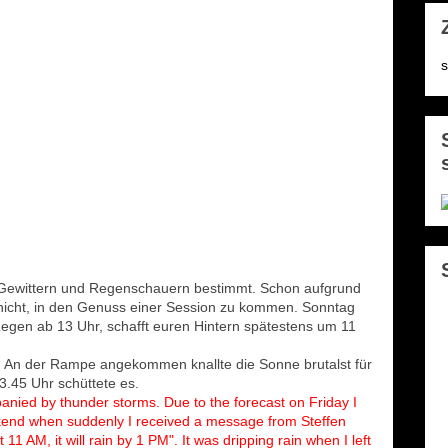
s
en Gewittern und Regenschauern bestimmt. Schon aufgrund
nicht, in den Genuss einer Session zu kommen. Sonntag
Regen ab 13 Uhr, schafft euren Hintern spätestens um 11
s. An der Rampe angekommen knallte die Sonne brutalst für
.45 Uhr schüttete es.
anied by thunder storms. Due to the forecast on Friday I
ekend when suddenly I received a message from Steffen
1 AM, it will rain by 1 PM". It was dripping rain when I left