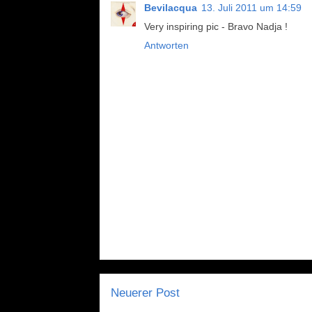
Bevilacqua
13. Juli 2011 um 14:59
Very inspiring pic - Bravo Nadja !
Antworten
Neuerer Post