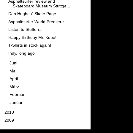
Asphaltsurfer review and
Skateboard Museum Stuttga...
Dan Hughes` Skate Page
Asphaltsurfer World Premiere
Listen to Steffen...
Happy Birthday Mr. Kube!
T-Shirts in stock again!
Indy, long ago
►
Juni
(10)
►
Mai
(11)
►
April
(10)
►
März
(11)
►
Februar
(11)
►
Januar
(7)
►
2010
(129)
►
2009
(142)