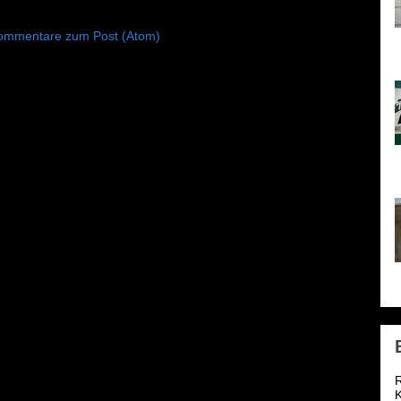
ommentare zum Post (Atom)
h
l
o
1
S
R
K