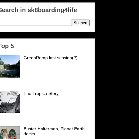
Search in sk8boarding4life
Top 5
GreenRamp last session(?)
GreenRamp Karlsruhe Es ist
passiert. Nach 21 Jahren schließt
der PSK (vormals
Postsportverein Karlsruhe) seine
forten für uns. Wir danken...
The Tropica Story
Es war an einem trüben
Wochentag 1982 mittags an
unserer Rampe, die an einer
Zufahrtsstraße nach Ettlingen in
inem Schrebergarten stand....
Buster Halterman, Planet Earth
decks