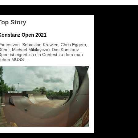
Top Story
Konstanz Open 2021
hotos von Sebastian Krawiec, Chris Eggers,
ünni, Michael Mikilayczak Das Konstanz
pen ist eigentlich ein Contest zu dem man
ehen MUSS. ...