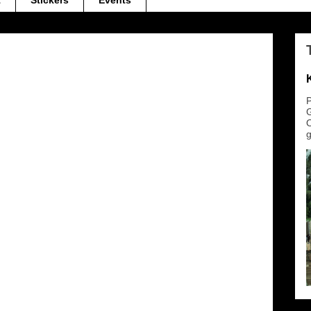
t
Stickers
Events
P
G
O
g