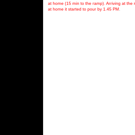
at home (15 min to the ramp). Arriving at th
at home it started to pour by 1.45 PM
.