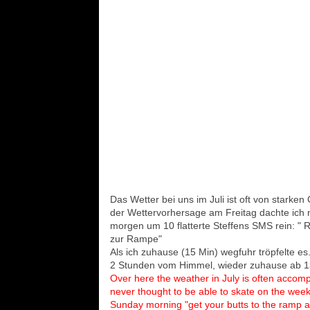
Das Wetter bei uns im Juli ist oft von stark
der Wettervorhersage am Freitag dachte ich 
morgen um 10 flatterte Steffens SMS rein: " 
zur Rampe"
Als ich zuhause (15 Min) wegfuhr tröpfelte e
2 Stunden vom Himmel, wieder zuhause ab 13
Over here the weather in July is often accomp
never thought to be able to skate on the we
Sunday morning "get your butts to the ramp at 1