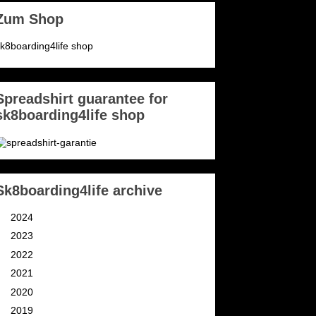
Zum Shop
k8boarding4life shop
Spreadshirt guarantee for
sk8boarding4life shop
Sk8boarding4life archive
►
2024
(3)
►
2023
(2)
►
2022
(4)
►
2021
(11)
►
2020
(9)
►
2019
(9)