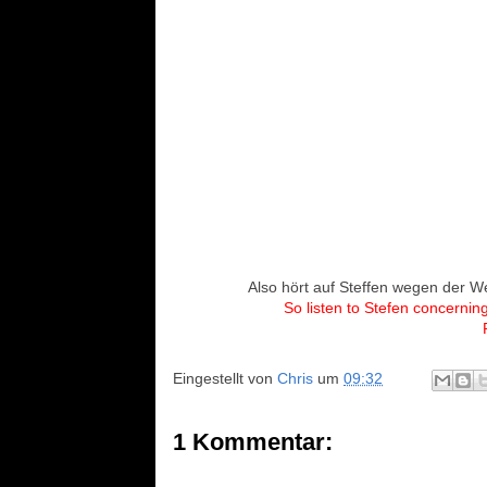
Also hört auf Steffen wegen der W
So listen to Stefen concernin
Eingestellt von
Chris
um
09:32
1 Kommentar: