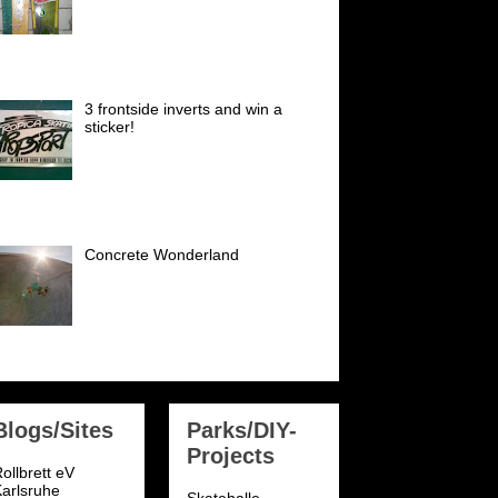
Diese Decks hatte ich sehr gerne
Anfang der 90er, schön waren
die. Buster Halterman skated
eute noch in den Top 30 der Welt (Vert) I
oved ...
3 frontside inverts and win a
sticker!
Einen dieser Sticker gibts es zu
gewinnen! Super selten! Tropica
Skateshop sticker early 80´s!
der: NSA National Skateboard Association
98...
Concrete Wonderland
Am 12.09.2010 holten mich
Georg und Georg (Rampenrudi)
morgens um 6.55 Uhr ab für
einen ganz besonderen Trip:
katepark München Hirschgarten...
Blogs/Sites
Parks/DIY-
Projects
ollbrett eV
arlsruhe
Skatehalle