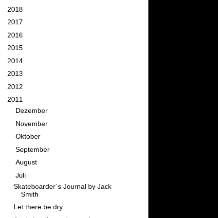
►
2018
(11)
►
2017
(26)
►
2016
(34)
►
2015
(58)
►
2014
(76)
►
2013
(82)
►
2012
(95)
▼
2011
(111)
►
Dezember
(10)
►
November
(8)
►
Oktober
(9)
►
September
(10)
►
August
(5)
▼
Juli
(9)
Skateboarder´s Journal by Jack
Smith
Let there be dry