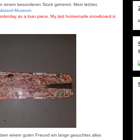
on einem besonderen Stück getrennt. Mein letztes
wboard-Museum
 yesterday as a loan piece. My last homemade snowboard is
s
ben einem guten Freund ein lange gesuchtes altes