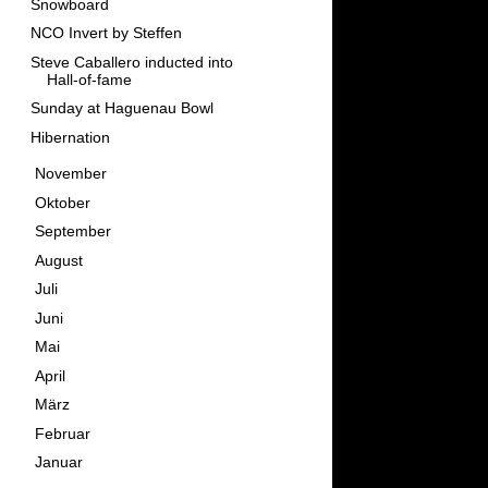
Snowboard
NCO Invert by Steffen
Steve Caballero inducted into
Hall-of-fame
Sunday at Haguenau Bowl
Hibernation
►
November
(9)
►
Oktober
(11)
►
September
(10)
►
August
(7)
►
Juli
(14)
►
Juni
(10)
►
Mai
(11)
►
April
(10)
►
März
(13)
►
Februar
(13)
►
Januar
(10)