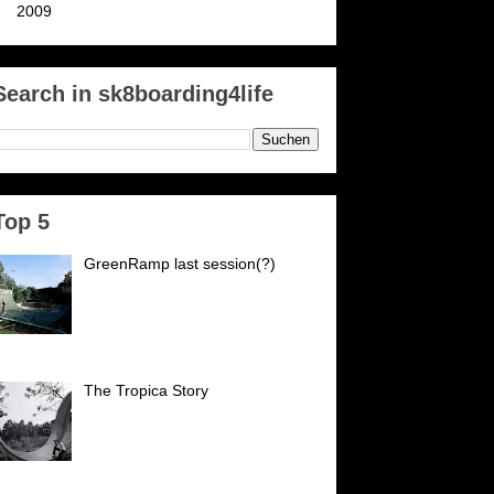
►
2009
(142)
Search in sk8boarding4life
Top 5
GreenRamp last session(?)
GreenRamp Karlsruhe Es ist
passiert. Nach 21 Jahren schließt
der PSK (vormals
Postsportverein Karlsruhe) seine
forten für uns. Wir danken...
The Tropica Story
Es war an einem trüben
Wochentag 1982 mittags an
unserer Rampe, die an einer
Zufahrtsstraße nach Ettlingen in
inem Schrebergarten stand....