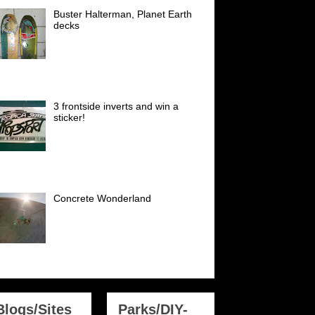
Buster Halterman, Planet Earth
decks
Diese Decks hatte ich sehr gerne
Anfang der 90er, schön waren
die. Buster Halterman skated
eute noch in den Top 30 der Welt (Vert) I
oved ...
3 frontside inverts and win a
sticker!
Einen dieser Sticker gibts es zu
gewinnen! Super selten! Tropica
Skateshop sticker early 80´s!
der: NSA National Skateboard Association
98...
Concrete Wonderland
Am 12.09.2010 holten mich
Georg und Georg (Rampenrudi)
morgens um 6.55 Uhr ab für
einen ganz besonderen Trip:
katepark München Hirschgarten...
Blogs/Sites
Parks/DIY-