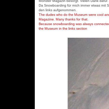
Monster Magazin besorgt. Vielen Dank dafür.
Da Snowboarding für mich immer etwas mit S
den links aufgenommen.
The dudes who do the
Museum
were cool and
Magazine. Many thanks for that.
Because snowboarding was always connected t
the Museum in the links section