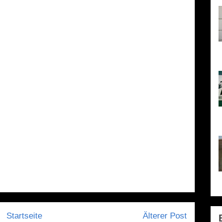
h
l
o
1
S
Startseite
Älterer Post