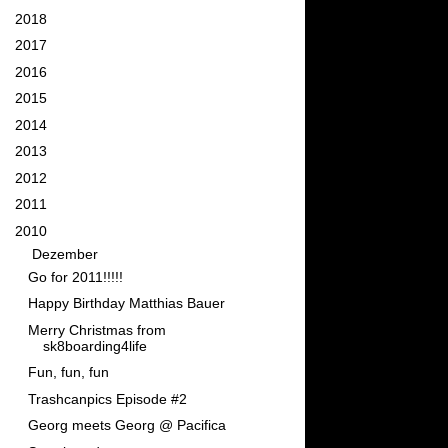
►
2018
(11)
►
2017
(26)
►
2016
(34)
►
2015
(58)
►
2014
(76)
►
2013
(82)
►
2012
(95)
►
2011
(111)
▼
2010
(129)
▼
Dezember
(11)
Go for 2011!!!!!
Happy Birthday Matthias Bauer
Merry Christmas from
sk8boarding4life
Fun, fun, fun
Trashcanpics Episode #2
Georg meets Georg @ Pacifica