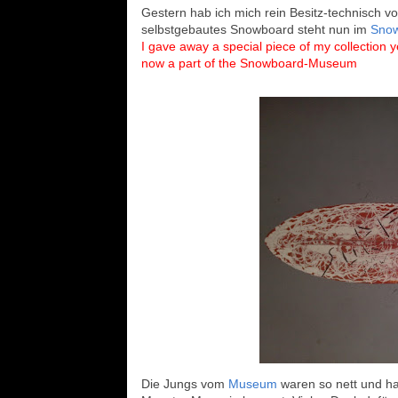
Gestern hab ich mich rein Besitz-technisch v
selbstgebautes Snowboard steht nun im
Sno
I gave away a special piece of my collection
now a part of the
Snowboard-Museum
Die Jungs vom
Museum
waren so nett und ha