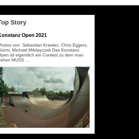
Top Story
Konstanz Open 2021
hotos von Sebastian Krawiec, Chris Eggers,
ünni, Michael Mikilayczak Das Konstanz
pen ist eigentlich ein Contest zu dem man
ehen MUSS. ...