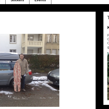
t
Stickers
Events
P
G
O
g