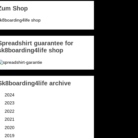
Zum Shop
k8boarding4life shop
Spreadshirt guarantee for
sk8boarding4life shop
Sk8boarding4life archive
►
2024
(3)
►
2023
(2)
►
2022
(4)
►
2021
(11)
►
2020
(9)
►
2019
(9)