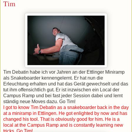
Tim
Tim Debatin habe ich vor Jahren an der Ettlinger Miniramp
als Snakeboarder kennengelernt. Er hat nun die
Erleuchtung erhalten und hat das Gerät gewechselt und das
tut ihm offensichtlich gut. Er ist inzwischen ein Local der
Campus Ramp und bei fast jeder Session dabei und lernt
ständig neue Moves dazu. Go Tim!
I got to know Tim Debatin as a snakeboarder back in the day
at a miniramp in Ettlingen. He got enlighted by now and has
changed his tool. That is obviously good for him. He is a
local at the Campus Ramp and is constantly learning new
tricks. Go Tim!