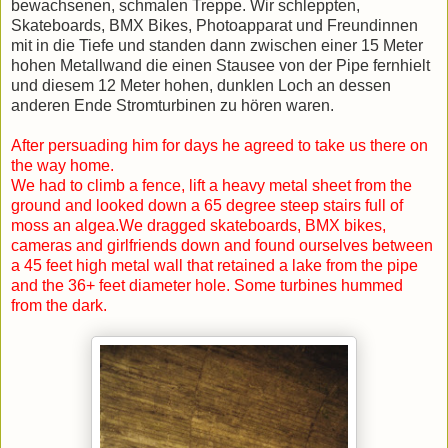
bewachsenen, schmalen Treppe. Wir schleppten,
Skateboards, BMX Bikes, Photoapparat und Freundinnen
mit in die Tiefe und standen dann zwischen einer 15 Meter
hohen Metallwand die einen Stausee von der Pipe fernhielt
und diesem 12 Meter hohen, dunklen Loch an dessen
anderen Ende Stromturbinen zu hören waren.
After persuading him for days he agreed to take us there on
the way home.
We had to climb a fence, lift a heavy metal sheet from the
ground and looked down a 65 degree steep stairs full of
moss an algea.We dragged skateboards, BMX bikes,
cameras and girlfriends down and found ourselves between
a 45 feet high metal wall that retained a lake from the pipe
and the 36+ feet diameter hole. Some turbines hummed
from the dark.